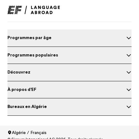
Programmes par âge
Programmes populaires
Découvrez
À propos d'EF
Bureaux en Algérie
Algérie / Français
Evalue ton niveau d'anglais