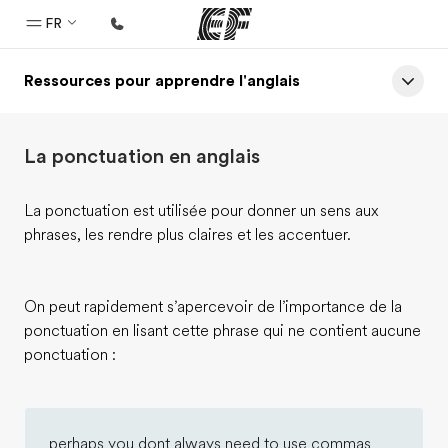
FR
Ressources pour apprendre l'anglais
Accueil
Bienvenue chez EF
La ponctuation en anglais
Programmes
Nos offres
La ponctuation est utilisée pour donner un sens aux
phrases, les rendre plus claires et les accentuer.
Bureaux
Trouver un bureau
On peut rapidement s’apercevoir de l’importance de la
A propos de nous
ponctuation en lisant cette phrase qui ne contient aucune
Qui sommes-nous ?
ponctuation :
EF recrute
Rejoignez nos équipes
perhaps you dont always need to use commas