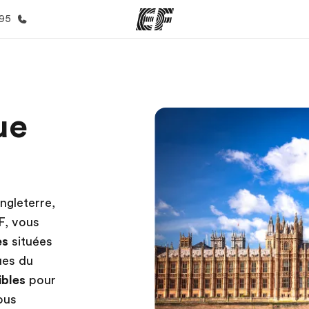
395
mmes
Bureaux
A prop
ue
res
Trouver un bureau
Qui so
ngleterre,
EF, vous
es
situées
ues du
ibles
pour
ous