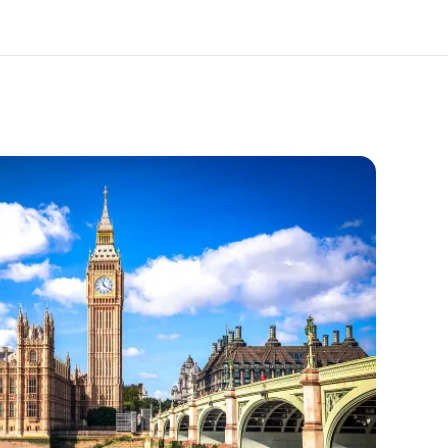
os de nous
EF recrute
mmes-nous ?
Rejoignez nos équipes