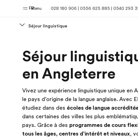
FR
Menu
028 180 906 | 0556 625 885 | 0540 293 
Séjour linguistique
Accueil
Progra
Séjour linguistiq
Bienvenue chez EF
Nos off
en Angleterre
Vivez une expérience linguistique unique en A
le pays d’origine de la langue anglaise. Avec 
étudiez dans des
écoles de langue accrédité
dans certaines des villes les plus emblématiq
pays. Grâce à des
programmes de cours flex
tous les âges, centres d’intérêt et niveaux
, v