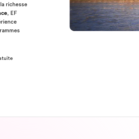
la richesse
nce
, EF
érience
ogrammes
atuite