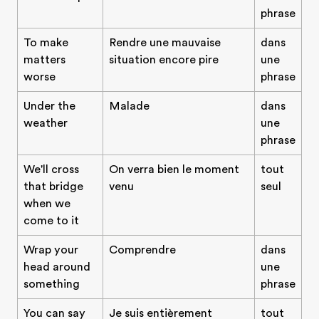
phrase
To make
Rendre une mauvaise
dans
matters
situation encore pire
une
worse
phrase
Under the
Malade
dans
weather
une
phrase
We'll cross
On verra bien le moment
tout
that bridge
venu
seul
when we
come to it
Wrap your
Comprendre
dans
head around
une
something
phrase
You can say
Je suis entièrement
tout