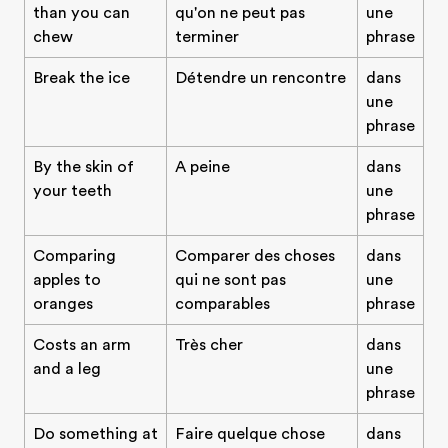
than you can
qu'on ne peut pas
une
chew
terminer
phrase
Break the ice
Détendre un rencontre
dans
une
phrase
By the skin of
A peine
dans
your teeth
une
phrase
Comparing
Comparer des choses
dans
apples to
qui ne sont pas
une
oranges
comparables
phrase
Costs an arm
Très cher
dans
and a leg
une
phrase
Do something at
Faire quelque chose
dans