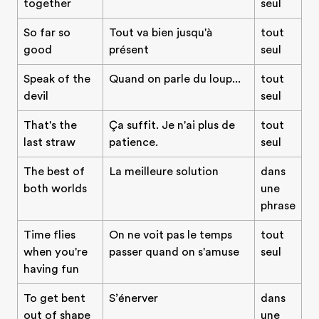
together
seul
So far so
Tout va bien jusqu'à
tout
good
présent
seul
Speak of the
Quand on parle du loup...
tout
devil
seul
That's the
Ça suffit. Je n'ai plus de
tout
last straw
patience.
seul
The best of
La meilleure solution
dans
both worlds
une
phrase
Time flies
On ne voit pas le temps
tout
when you're
passer quand on s'amuse
seul
having fun
To get bent
S’énerver
dans
out of shape
une