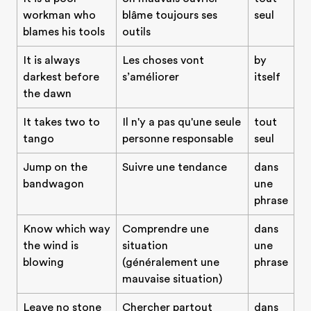
workman who
blâme toujours ses
seul
blames his tools
outils
It is always
Les choses vont
by
darkest before
s’améliorer
itself
the dawn
It takes two to
Il n'y a pas qu'une seule
tout
tango
personne responsable
seul
Jump on the
Suivre une tendance
dans
bandwagon
une
phrase
Know which way
Comprendre une
dans
the wind is
situation
une
blowing
(généralement une
phrase
mauvaise situation)
Leave no stone
Chercher partout
dans