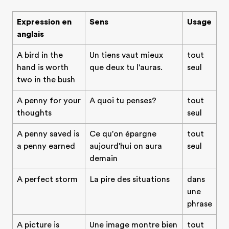
Expression en
Sens
Usage
anglais
A bird in the
Un tiens vaut mieux
tout
hand is worth
que deux tu l'auras.
seul
two in the bush
A penny for your
A quoi tu penses?
tout
thoughts
seul
A penny saved is
Ce qu'on épargne
tout
a penny earned
aujourd'hui on aura
seul
demain
A perfect storm
La pire des situations
dans
une
phrase
A picture is
Une image montre bien
tout