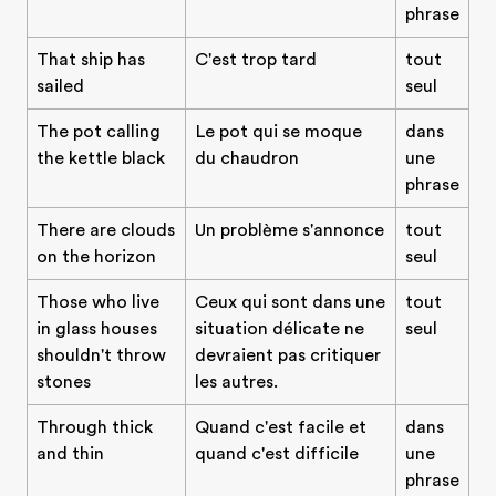
phrase
That ship has
C'est trop tard
tout
sailed
seul
The pot calling
Le pot qui se moque
dans
the kettle black
du chaudron
une
phrase
There are clouds
Un problème s'annonce
tout
on the horizon
seul
Those who live
Ceux qui sont dans une
tout
in glass houses
situation délicate ne
seul
shouldn't throw
devraient pas critiquer
Evalue ton niveau d'anglais
stones
les autres.
Through thick
Quand c'est facile et
dans
and thin
quand c'est difficile
une
phrase