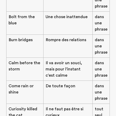
une
phrase
Bolt from the
Une chose inattendue
dans
blue
une
phrase
Burn bridges
Rompre des relations
dans
une
phrase
Calm before the
Il va avoir un souci,
dans
storm
mais pour l'instant
une
c'est calme
phrase
Come rain or
De toute façon
dans
shine
une
phrase
Curiosity killed
Il ne faut pas être si
tout
the cat
curieux
seul