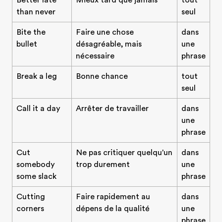
Better late
Mieux tard que jamais
tout
than never
seul
Bite the
Faire une chose
dans
bullet
désagréable, mais
une
nécessaire
phrase
Break a leg
Bonne chance
tout
seul
Call it a day
Arrêter de travailler
dans
une
phrase
Cut
Ne pas critiquer quelqu'un
dans
somebody
trop durement
une
some slack
phrase
Cutting
Faire rapidement au
dans
corners
dépens de la qualité
une
phrase