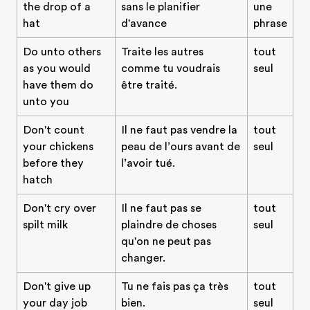
the drop of a
sans le planifier
une
hat
d'avance
phrase
Do unto others
Traite les autres
tout
as you would
comme tu voudrais
seul
have them do
être traité.
unto you
Don't count
Il ne faut pas vendre la
tout
your chickens
peau de l’ours avant de
seul
before they
l’avoir tué.
hatch
Don't cry over
Il ne faut pas se
tout
spilt milk
plaindre de choses
seul
qu'on ne peut pas
changer.
Don't give up
Tu ne fais pas ça très
tout
your day job
bien.
seul