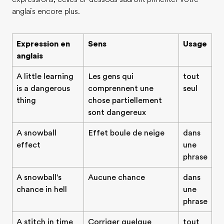
anglais encore plus.
Expression en
Sens
Usage
anglais
A little learning
Les gens qui
tout
is a dangerous
comprennent une
seul
thing
chose partiellement
sont dangereux
A snowball
Effet boule de neige
dans
effect
une
phrase
A snowball's
Aucune chance
dans
chance in hell
une
phrase
A stitch in time
Corriger quelque
tout