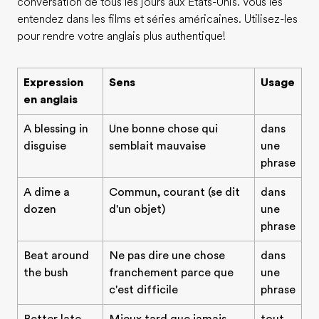
conversation de tous les jours aux États-Unis. Vous les
entendez dans les films et séries américaines. Utilisez-les
pour rendre votre anglais plus authentique!
Expression
Sens
Usage
en anglais
A blessing in
Une bonne chose qui
dans
disguise
semblait mauvaise
une
phrase
A dime a
Commun, courant (se dit
dans
dozen
d'un objet)
une
phrase
Beat around
Ne pas dire une chose
dans
the bush
franchement parce que
une
c'est difficile
phrase