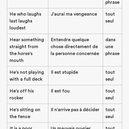
phrase
He who laughs
J'aurai ma vengeance
tout
last laughs
seul
loudest
Hear something
Entendre quelque
dans
straight from
chose directement de
une
the horse's
la personne concernée
phrase
mouth
He's not playing
Il est stupide
tout
with a full deck
seul
He's off his
Il est fou
tout
rocker
seul
He's sitting on
Il n'arrive pas à décider
tout
the fence
seul
It is a poor
Un mauvais ouvrier
tout