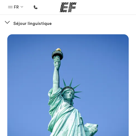
FR
Séjour linguistique
Accueil
Bienvenue chez EF
Programmes
Nos offres
Bureaux
Trouver un bureau
A propos de nous
Qui sommes-nous ?
EF recrute
Rejoignez nos équipes