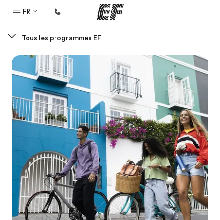
FR
Tous les programmes EF
Accueil
Bienvenue chez EF
Programmes
Nos offres
Bureaux
Trouver un bureau
A propos de nous
Qui sommes-nous ?
EF recrute
Rejoignez nos équipes