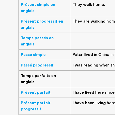
Présent simple en
They
walk
home.
anglais
Présent progressif en
They
are walking
hom
anglais
Temps passés en
anglais
Passé simple
Peter
lived
in China in
Passé progressif
I
was reading
when she
Temps parfaits en
anglais
Présent parfait
I
have lived
here since
Présent parfait
I
have been living
here
progressif