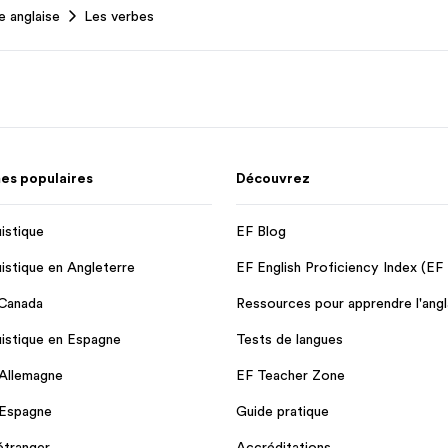
 anglaise
Les verbes
s populaires
Découvrez
uistique
EF Blog
uistique en Angleterre
EF English Proficiency Index (EF
 Canada
Ressources pour apprendre l'angl
guistique en Espagne
Tests de langues
 Allemagne
EF Teacher Zone
 Espagne
Guide pratique
'étranger
Accréditations