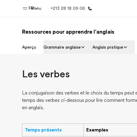
FR
Menu
+213 28 18 09 06
Ressources pour apprendre l'anglais
Accueil
Progra
Aperçu
Grammaire anglaise
Anglais pratique
Bienvenue chez EF
Nos off
Les verbes
La conjugaison des verbes et le choix du temps peut etre
temps des verbes ci-dessous pour lire comment former
en anglais.
Temps présents
Exemples