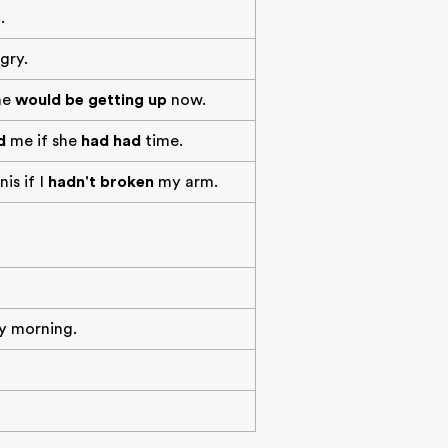
s
.
gry.
he
would be getting up
now.
d
me if she
had had
time.
is if I
hadn't broken
my arm.
y morning.