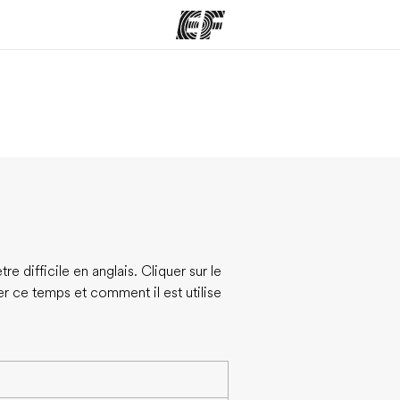
mmes
Bureaux
A prop
res
Trouver un bureau
Qui so
 difficile en anglais. Cliquer sur le
 ce temps et comment il est utilise