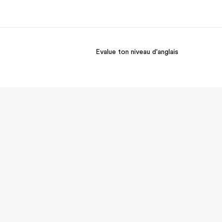
Evalue ton niveau d'anglais
os de nous
EF recrute
mmes-nous ?
Rejoignez nos équipes