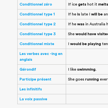
Conditionnel zéro
If ice
gets
hot it
melt
Conditionnel type 1
If he
is
late I
will be
an
Conditionnel type 2
If he
was
in Australia 
Conditionnel type 3
She
would have visite
Conditionnel mixte
I
would be playing
tenn
Les verbes avec -ing en
anglais
Gérondif
I like
swimming
.
Participe présent
She goes
running
ever
Les infinitifs
La voix passive