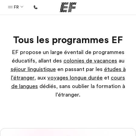
FR
Accueil
Tous les programmes EF
Bienvenue chez EF
Programmes
EF propose un large éventail de programmes
éducatifs, allant des
colonies de vacances
au
Nos offres
séjour linguistique
en passant par les
études à
Bureaux
l'étranger
, aux
voyages longue durée
et
cours
Trouver un bureau
de langues
dédiés, sans oublier la formation à
A propos de nous
l'étranger.
Qui sommes-nous ?
EF recrute
Rejoignez nos équipes