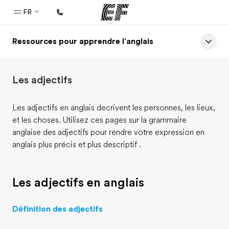
FR
Ressources pour apprendre l'anglais
Accueil
Bienvenue chez EF
Les adjectifs
Programmes
Nos offres
Les adjectifs en anglais decrivent les personnes, les lieux,
et les choses. Utilisez ces pages sur la grammaire
Bureaux
anglaise des adjectifs pour rendre votre expression en
Trouver un bureau
anglais plus précis et plus descriptif .
A propos de nous
Qui sommes-nous ?
Les adjectifs en anglais
EF recrute
Définition des adjectifs
Rejoignez nos équipes