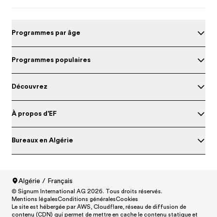
Programmes par âge
Programmes populaires
Découvrez
À propos d'EF
Bureaux en Algérie
Algérie / Français
Evalue ton niveau d'anglais
© Signum International AG 2026. Tous droits réservés.
North America
/
Canada / English
Mentions légales
Conditions générales
Cookies
North America
/
Canada / Français
Le site est hébergée par AWS, Cloudflare, réseau de diffusion de
contenu (CDN) qui permet de mettre en cache le contenu statique et
North America
/
México / Español