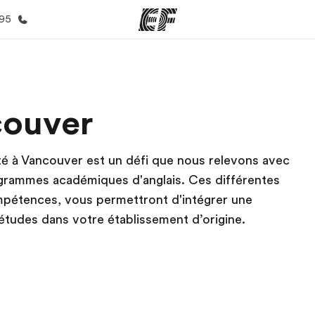
395
mmes
Bureaux
A prop
couver
res
Trouver un bureau
Qui so
ité à Vancouver est un défi que nous relevons avec
ogrammes académiques d'anglais. Ces différentes
mpétences, vous permettront d'intégrer une
études dans votre établissement d’origine.