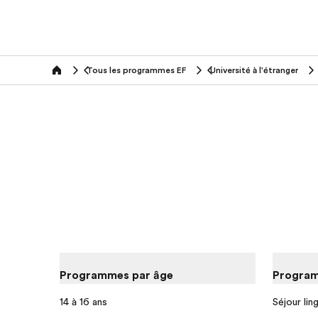
Tous les programmes EF
Université à l'étranger
home
Programmes par âge
Program
14 à 16 ans
Séjour lin