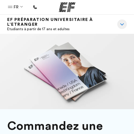
FR
EF PRÉPARATION UNIVERSITAIRE À
L'ETRANGER
Accueil
Etudiants à partir de 17 ans et adultes
Bienvenue chez EF
Programmes
Nos offres
Bureaux
Trouver un bureau
A propos de nous
Qui sommes-nous ?
EF recrute
Commandez une
Rejoignez nos équipes