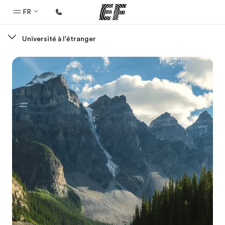
FR
Université à l'étranger
Accueil
Bienvenue chez EF
Programmes
Nos offres
Bureaux
Trouver un bureau
A propos de nous
Qui sommes-nous ?
EF recrute
Rejoignez nos équipes