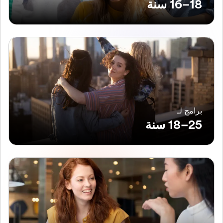
18–16 سنة
برامج لـ
25–18 سنة