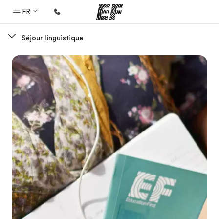
FR
Séjour linguistique
Accueil
Bienvenue chez EF
Programmes
Nos offres
Bureaux
Trouver un bureau
A propos de nous
Qui sommes-nous ?
EF recrute
Rejoignez nos équipes