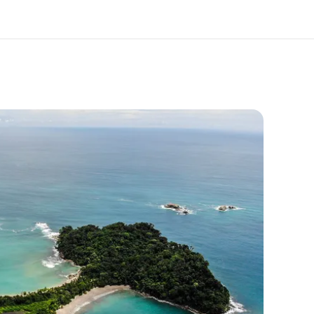
os de nous
EF recrute
mmes-nous ?
Rejoignez nos équipes