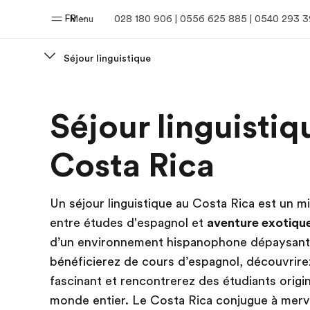
FR
Menu
028 180 906 | 0556 625 885 | 0540 293 
Séjour linguistique
Accueil
Progra
Séjour linguistiq
Bienvenue chez EF
Nos off
Costa Rica
Un séjour linguistique au Costa Rica est un mi
entre études d'espagnol et
aventure exotiqu
d’un environnement hispanophone dépaysant
bénéficierez de cours d’espagnol, découvrire
fascinant et rencontrerez des étudiants origi
monde entier. Le Costa Rica conjugue à merve