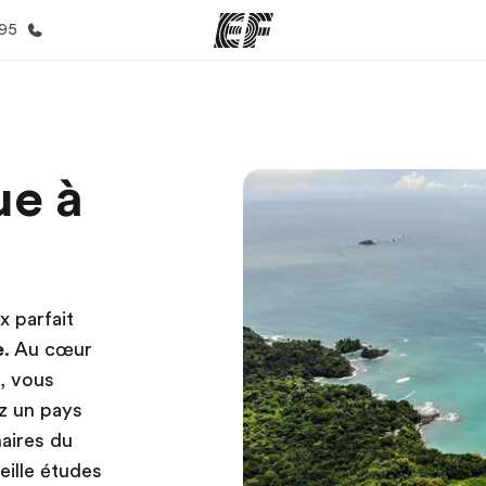
395
mmes
Bureaux
A prop
ue à
res
Trouver un bureau
Qui so
x parfait
e
. Au cœur
, vous
z un pays
naires du
ille études