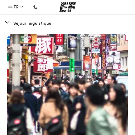
FR
Séjour linguistique
Accueil
Bienvenue chez EF
Programmes
Nos offres
Bureaux
Trouver un bureau
A propos de nous
Qui sommes-nous ?
EF recrute
Rejoignez nos équipes