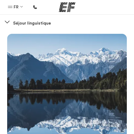
FR
Séjour linguistique
Accueil
Bienvenue chez EF
Programmes
Nos offres
Bureaux
Trouver un bureau
A propos de nous
Qui sommes-nous ?
EF recrute
Rejoignez nos équipes