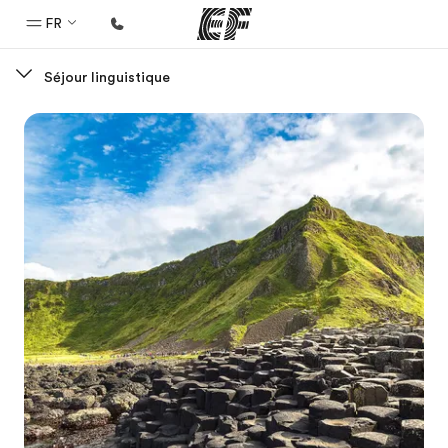
FR
Séjour linguistique
Accueil
Bienvenue chez EF
Programmes
Nos offres
Bureaux
Trouver un bureau
A propos de nous
Qui sommes-nous ?
EF recrute
Rejoignez nos équipes