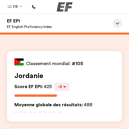
FR
EF EPI
Accueil
EF English Proficiency Index
Bienvenue chez EF
Programmes
Nos offres
Classement mondial:
#105
Bureaux
Jordanie
Trouver un bureau
Score EF EPI
:
425
-6
A propos de nous
Qui sommes-nous ?
Moyenne globale des résultats
:
488
EF recrute
Rejoignez nos équipes