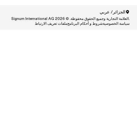
ط
Central
Centr
Cen
Central
Centra
Centr
Ce
Central and South A
Central