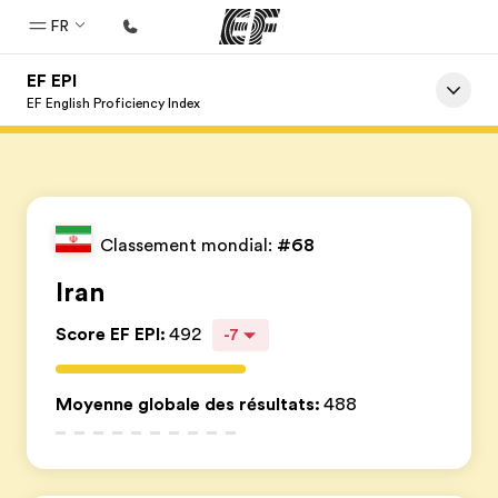
FR
EF EPI
Accueil
EF English Proficiency Index
Bienvenue chez EF
Programmes
Nos offres
Classement mondial:
#68
Bureaux
Iran
Trouver un bureau
Score EF EPI
:
492
-7
A propos de nous
Qui sommes-nous ?
Moyenne globale des résultats
:
488
EF recrute
Rejoignez nos équipes