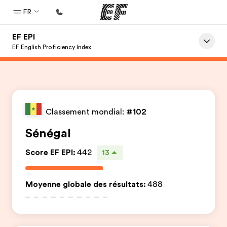
FR
EF EPI
Accueil
EF English Proficiency Index
Bienvenue chez EF
Programmes
Nos offres
Classement mondial:
#102
Bureaux
Sénégal
Trouver un bureau
Score EF EPI
:
442
13
A propos de nous
Qui sommes-nous ?
Moyenne globale des résultats
:
488
EF recrute
Rejoignez nos équipes