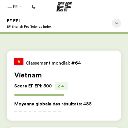
FR
EF EPI
Accueil
EF English Proficiency Index
Bienvenue chez EF
Programmes
Nos offres
Classement mondial:
#64
Bureaux
Vietnam
Trouver un bureau
Score EF EPI
:
500
2
A propos de nous
Qui sommes-nous ?
Moyenne globale des résultats
:
488
EF recrute
Rejoignez nos équipes