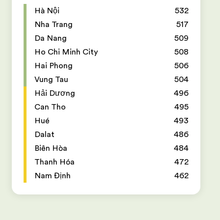
Hà Nội
532
Nha Trang
517
Da Nang
509
Ho Chi Minh City
508
Hai Phong
506
Vung Tau
504
Hải Dương
496
Can Tho
495
Hué
493
Dalat
486
Biên Hòa
484
Thanh Hóa
472
Nam Định
462