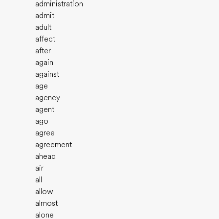
administration
admit
adult
affect
after
again
against
age
agency
agent
ago
agree
agreement
ahead
air
all
allow
almost
alone