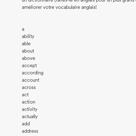
un dictionnaire (faites-le en anglais pour un plus gran
améliorer votre vocabulaire anglais!
a
ability
able
about
above
accept
according
account
across
act
action
activity
actually
add
address