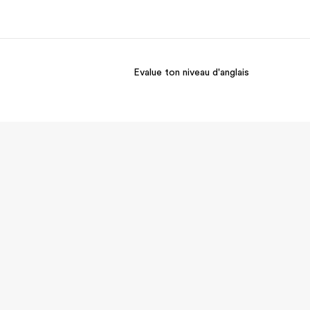
Evalue ton niveau d'anglais
os de nous
EF recrute
mmes-nous ?
Rejoignez nos équipes