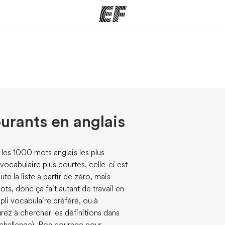
mmes
Bureaux
A prop
res
Trouver un bureau
Qui so
urants en anglais
les 1000 mots anglais les plus
vocabulaire plus courtes, celle-ci est
te la liste à partir de zéro, mais
s, donc ça fait autant de travail en
pli vocabulaire préféré, ou à
urez à chercher les définitions dans