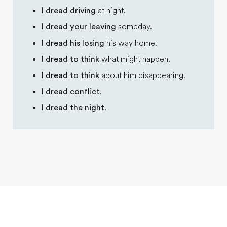
I
dread driving
at night.
I
dread your leaving
someday.
I
dread his losing
his way home.
I
dread to think
what might happen.
I
dread to think
about him disappearing.
I
dread conflict
.
I
dread the night
.