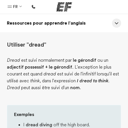
FR
Ressources pour apprendre l'anglais
Accueil
Bienvenue chez EF
Utiliser "dread"
Programmes
Nos offres
Dread
est suivi normalement par
le gérondif
ou un
adjectif possessif + le gérondif
. L'exception le plus
Bureaux
courant est quand
dread
est suivi de l'infinitif lorsqu'il est
Trouver un bureau
utilisé avec
think
, dans l'expression
I dread to think
.
Dread
peut aussi être suivi d'un
nom
.
A propos de nous
Qui sommes-nous ?
EF recrute
Exemples
Rejoignez nos équipes
I
dread diving
off the high board.