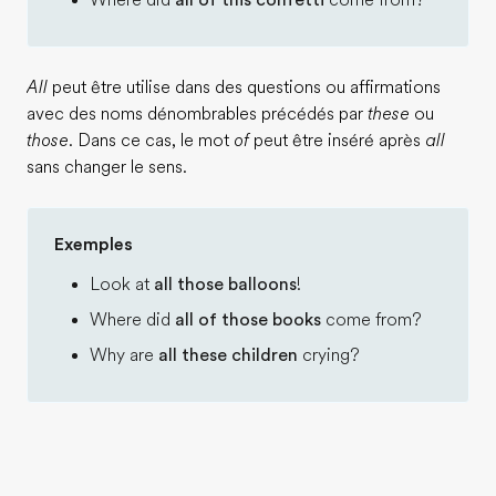
Where did
all of this confetti
come from?
All
peut être utilise dans des questions ou affirmations
avec des noms dénombrables précédés par
these
ou
those
. Dans ce cas, le mot
of
peut être inséré après
all
sans changer le sens.
Exemples
Look at
all those balloons
!
Where did
all of those books
come from?
Why are
all these children
crying?