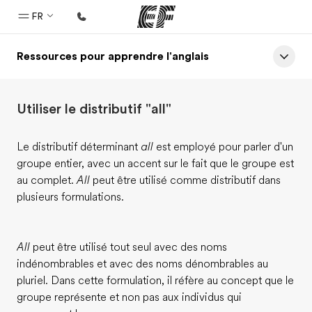
FR
Ressources pour apprendre l'anglais
Accueil
Bienvenue chez EF
Utiliser le distributif "all"
Programmes
Nos offres
Le distributif déterminant
all
est employé pour parler d'un
groupe entier, avec un accent sur le fait que le groupe est
Bureaux
au complet.
All
peut être utilisé comme distributif dans
Trouver un bureau
plusieurs formulations.
A propos de nous
Qui sommes-nous ?
All
peut être utilisé tout seul avec des noms
indénombrables et avec des noms dénombrables au
EF recrute
pluriel. Dans cette formulation, il réfère au concept que le
Rejoignez nos équipes
groupe représente et non pas aux individus qui