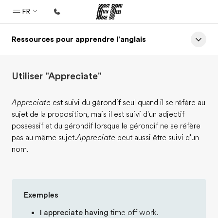
FR
Ressources pour apprendre l'anglais
Accueil
Bienvenue chez EF
Utiliser "Appreciate"
Programmes
Nos offres
Appreciate
est suivi du gérondif seul quand il se réfère au
sujet de la proposition, mais il est suivi d'un adjectif
Bureaux
possessif et du gérondif lorsque le gérondif ne se réfère
Trouver un bureau
pas au même sujet.
Appreciate
peut aussi être suivi d'un
nom.
A propos de nous
Qui sommes-nous ?
EF recrute
Exemples
Rejoignez nos équipes
I appreciate having
time off work.