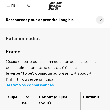
FR
Ressources pour apprendre l'anglais
Accueil
Bienvenue chez EF
Futur immédiat
Programmes
Nos offres
Forme
Bureaux
Quand on parle du futur immédiat, on peut utiliser une
Trouver un bureau
construction composée de trois éléments:
le verbe "to be", conjugué au présent, + about +
A propos de nous
l'infinitif du verbe principal
Qui sommes-nous ?
Testez vos connaissances
EF recrute
Sujet
+ to
+ about (ou just
+ infinitif
Rejoignez nos équipes
be
about)