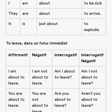
I
am
about
to be sick
They
are
about
to arrive.
It
is
just about
to
explode.
To leave, dans un futur immédiat
Affirmatif
Négatif
Interrogatif
Interrogatif
Négatif
I am
I am not
Am I about
Am I not
about to
about to
to leave?
about to
leave.
leave.
leave?
You are
You are
Are you
Aren't you
about to
not
about to
about to
leave.
about to
leave?
leave?
leave.