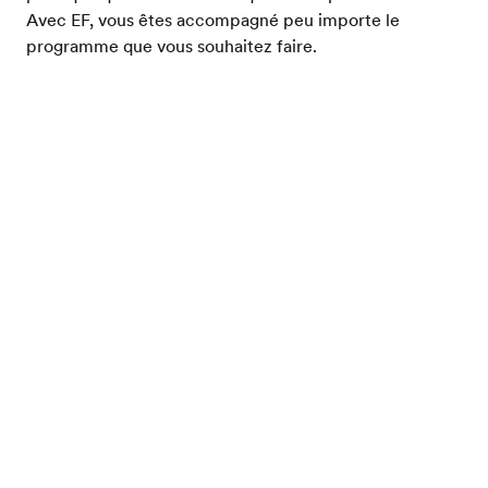
Avec EF, vous êtes accompagné peu importe le
programme que vous souhaitez faire.
Brochure gratuite
Découvrir l'Irlande après le bac
Pays de magie, l'Irlande vous offrira un accueil que
vous ne serez pas prêt d'oublier ! En partant en Irlande