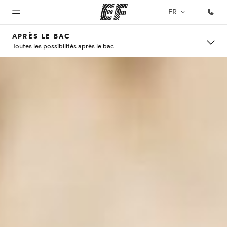
FR
APRÈS LE BAC
Toutes les possibilités après le bac
Accueil
Programmes
Bureaux
A
EF
propos
recrute
Bienvenue
Nos offres
Trouver un
chez EF
bureau
de
Rejoignez
nos
nous
équipes
Qui
sommes-
nous ?