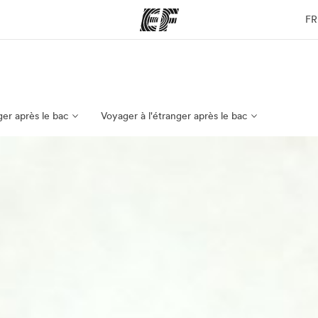
FR
mmes
Bureaux
A prop
res
Trouver un bureau
Qui so
nger après le bac
Voyager à l'étranger après le bac