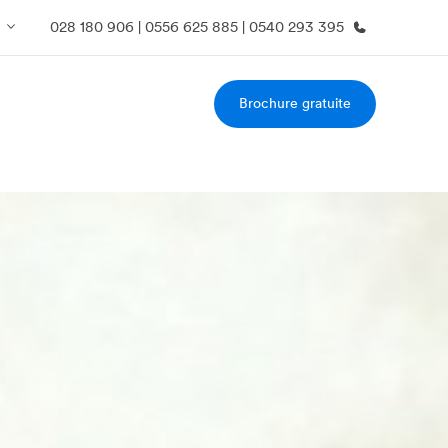
028 180 906 | 0556 625 885 | 0540 293 395
Brochure gratuite
os de nous
EF recrute
mmes-nous ?
Rejoignez nos équipes