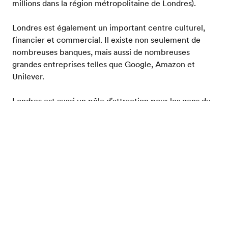
millions dans la région métropolitaine de Londres).
Londres est également un important centre culturel,
financier et commercial. Il existe non seulement de
nombreuses banques, mais aussi de nombreuses
grandes entreprises telles que Google, Amazon et
Unilever.
Londres est aussi un pôle d'attraction pour les gens du
monde entier. Pratiquement aucune autre ville en
Europe n'offre une telle variété extraordinaire de
Brochure gratuite
cultures différentes. Il est particulièrement courant de
rencontrer des personnes issues de l'immigration en
provenance d'Inde, des Caraïbes ou de Chine. Bien sûr,
de nombreuses autres cultures sont également
représentées. Il n'est donc pas difficile de se sentir
rapidement chez soi dans le Londres cosmopolite.
Londres ne manque pas non plus de curiosités. En plus