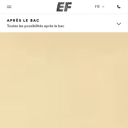
FR
APRÈS LE BAC
Toutes les possibilités après le bac
Accueil
Programmes
Bureaux
A
EF
propos
recrute
Bienvenue
Nos offres
Trouver un
chez EF
bureau
de
Rejoignez
nos
nous
équipes
Qui
sommes-
nous ?