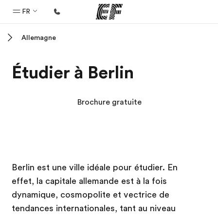
FR
Allemagne
Accueil
Bienvenue chez EF
Étudier à Berlin
Programmes
Nos offres
Brochure gratuite
Bureaux
Trouver un bureau
A propos de nous
Campus EF
Campus EF
Campus EF
Campus EF
Berlin est une ville idéale pour étudier. En
Qui sommes-nous ?
effet, la capitale allemande est à la fois
EF recrute
dynamique, cosmopolite et vectrice de
Rejoignez nos équipes
tendances internationales, tant au niveau