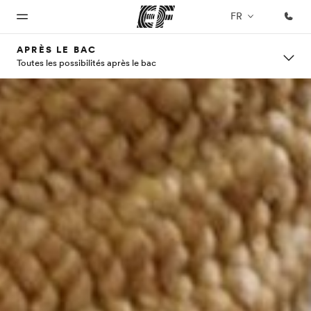
FR
APRÈS LE BAC
Toutes les possibilités après le bac
Accueil
Programmes
Bureaux
A
EF
propos
recrute
Bienvenue
Nos offres
Trouver un
chez EF
bureau
de
Rejoignez
nos
nous
équipes
Qui
sommes-
nous ?