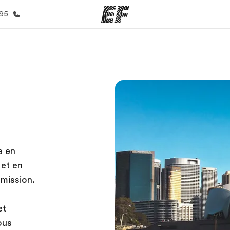
395
mmes
Bureaux
A prop
res
Trouver un bureau
Qui so
e en
 et en
dmission.
et
ous