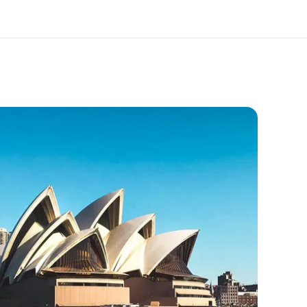
os de nous
EF recrute
mmes-nous ?
Rejoignez nos équipes