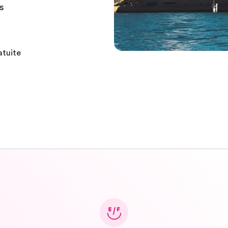
s
atuite