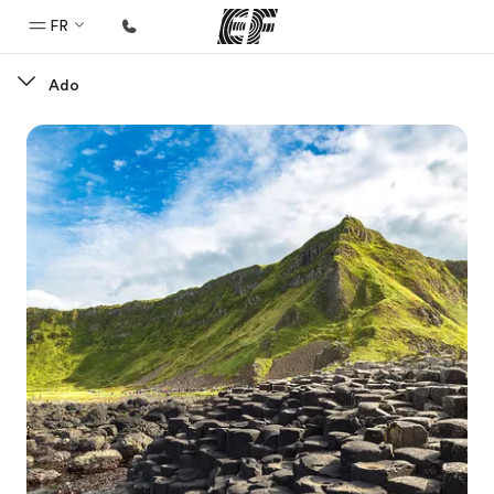
FR
Ado
Accueil
Bienvenue chez EF
Programmes
Nos offres
Bureaux
Trouver un bureau
A propos de nous
Qui sommes-nous ?
EF recrute
Rejoignez nos équipes