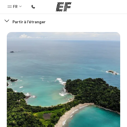
FR
Partir à l'étranger
Accueil
Bienvenue chez EF
Programmes
Nos offres
Bureaux
Trouver un bureau
A propos de nous
Qui sommes-nous ?
EF recrute
Rejoignez nos équipes