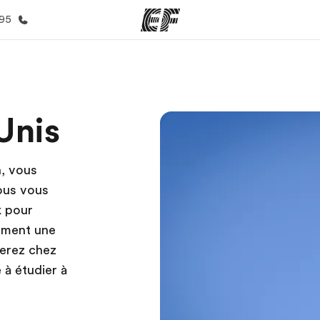
395
mmes
Bureaux
A prop
Unis
res
Trouver un bureau
Qui so
n, vous
vous vous
k pour
ement une
rerez chez
 à étudier à