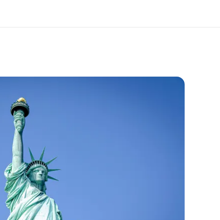
os de nous
EF recrute
mmes-nous ?
Rejoignez nos équipes