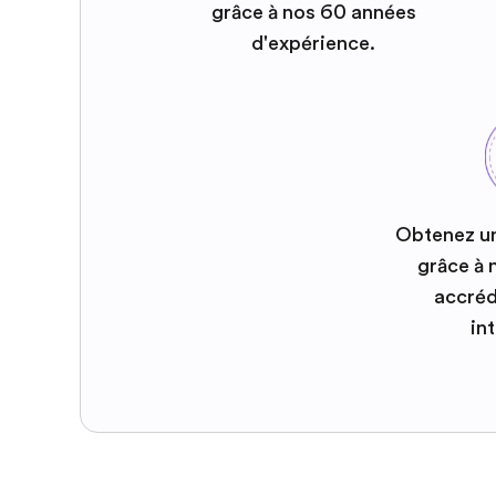
grâce à nos 60 années
d'expérience.
Obtenez u
grâce à
accréd
in