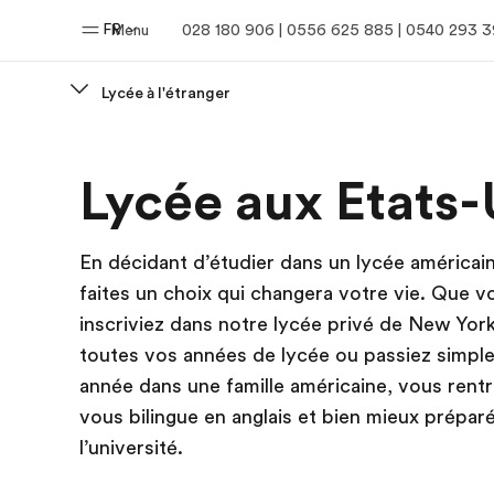
FR
Menu
028 180 906 | 0556 625 885 | 0540 293 
Lycée à l'étranger
Accueil
Progra
Lycée aux Etats-
Bienvenue chez EF
Nos off
En décidant d’étudier dans un lycée américai
faites un choix qui changera votre vie. Que 
inscriviez dans notre lycée privé de New Yor
toutes vos années de lycée ou passiez simpl
année dans une famille américaine, vous rent
vous bilingue en anglais et bien mieux préparé
l’université.