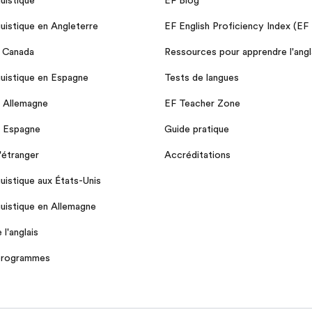
guistique en Angleterre
EF English Proficiency Index (EF
u Canada
Ressources pour apprendre l'angl
guistique en Espagne
Tests de langues
n Allemagne
EF Teacher Zone
n Espagne
Guide pratique
l'étranger
Accréditations
guistique aux États-Unis
guistique en Allemagne
l'anglais
 programmes