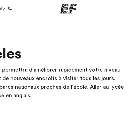
395
mmes
Bureaux
A prop
les
res
Trouver un bureau
Qui so
 permettra d'améliorer rapidement votre niveau
z de nouveaux endroits à visiter tous les jours.
arcs nationaux proches de l'école. Aller au lycée
e en anglais.