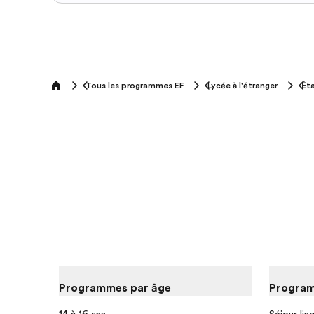
Tous les programmes EF
Lycée à l'étranger
Ét
home
Programmes par âge
Program
14 à 16 ans
Séjour lin