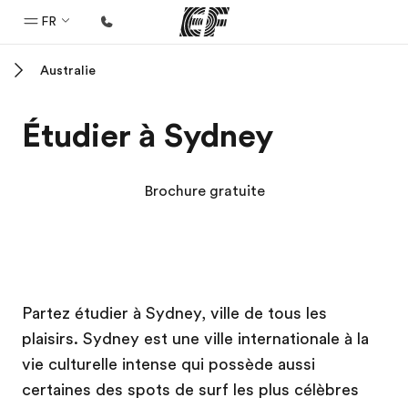
FR
Australie
Accueil
Bienvenue chez EF
Étudier à Sydney
Programmes
Nos offres
Brochure gratuite
Bureaux
Trouver un bureau
A propos de nous
Campus EF
Campus EF
Campus EF
Campus EF
Partez étudier à Sydney, ville de tous les
Qui sommes-nous ?
plaisirs. Sydney est une ville internationale à la
EF recrute
vie culturelle intense qui possède aussi
Rejoignez nos équipes
certaines des spots de surf les plus célèbres