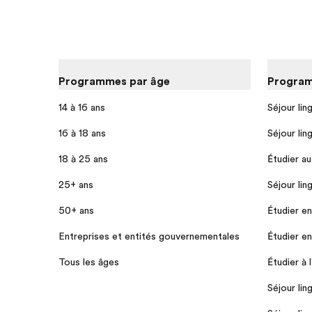
Programmes par âge
Program
14 à 16 ans
Séjour lin
16 à 18 ans
Séjour lin
18 à 25 ans
Étudier a
25+ ans
Séjour lin
50+ ans
Étudier e
Entreprises et entités gouvernementales
Étudier e
Tous les âges
Étudier à 
Séjour lin