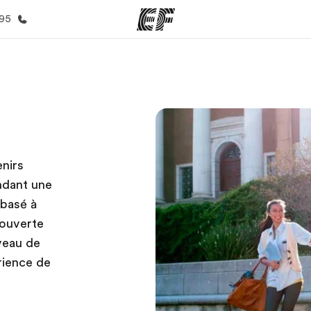
395
mmes
Bureaux
A prop
res
Trouver un bureau
Qui so
enirs
endant une
 basé à
couverte
iveau de
rience de