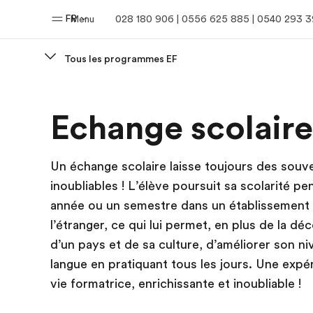
FR
Menu
028 180 906 | 0556 625 885 | 0540 293 
Tous les programmes EF
Accueil
Progra
Echange scolaire
Bienvenue chez EF
Nos off
Un échange scolaire laisse toujours des souv
inoubliables ! L’élève poursuit sa scolarité p
année ou un semestre dans un établissement
l’étranger, ce qui lui permet, en plus de la dé
d’un pays et de sa culture, d’améliorer son n
langue en pratiquant tous les jours. Une expé
vie formatrice, enrichissante et inoubliable !