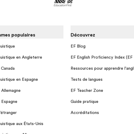
mes populaires
Découvrez
guistique
EF Blog
guistique en Angleterre
EF English Proficiency Index (EF
u Canada
Ressources pour apprendre l'angl
guistique en Espagne
Tests de langues
n Allemagne
EF Teacher Zone
n Espagne
Guide pratique
l'étranger
Accréditations
guistique aux États-Unis