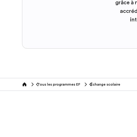
grâce à
accréd
in
Tous les programmes EF
Échange scolaire
home