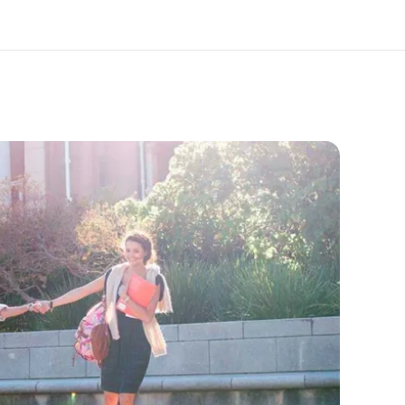
os de nous
EF recrute
mmes-nous ?
Rejoignez nos équipes