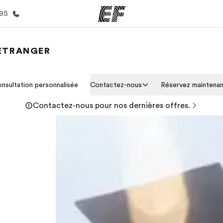
395
'ETRANGER
mmes
Bureaux
A prop
nsultation personnalisée
Contactez-nous
Réservez maintena
res
Trouver un bureau
Qui so
Contactez-nous pour nos dernières offres.