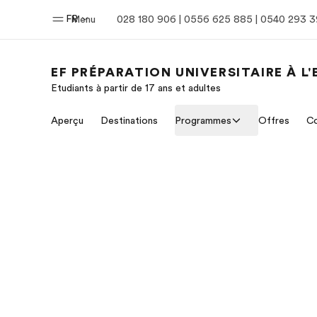
FR
Menu
028 180 906 | 0556 625 885 | 0540 293 
EF PRÉPARATION UNIVERSITAIRE À L
Etudiants à partir de 17 ans et adultes
Accueil
Progra
Aperçu
Destinations
Programmes
Offres
Co
Bienvenue chez EF
Nos off