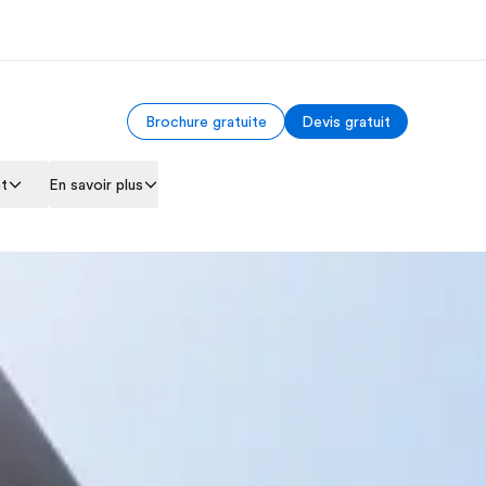
Brochure gratuite
Devis gratuit
os de nous
EF recrute
nt
En savoir plus
mmes-nous ?
Rejoignez nos équipes