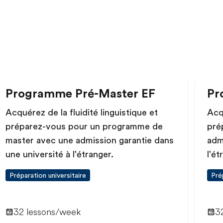
Programme Pré-Master EF
Pr
Acquérez de la fluidité linguistique et
Acqu
préparez-vous pour un programme de
pré
master avec une admission garantie dans
adm
une université à l'étranger.
l'ét
Préparation universitaire
Pré
32 lessons/week
3