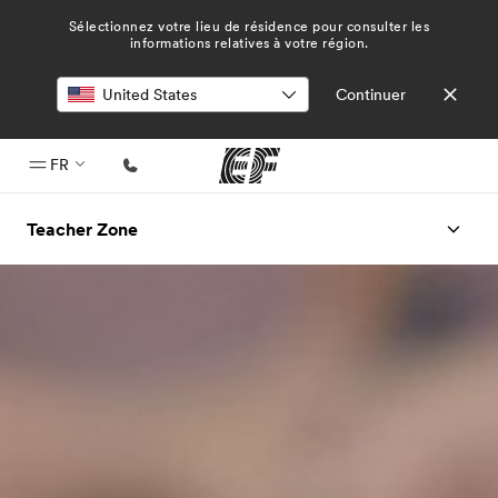
Sélectionnez votre lieu de résidence pour consulter les
informations relatives à votre région.
Continuer
FR
Accueil
Teacher Zone
Bienvenue chez EF
Programmes
Nos offres
Bureaux
Trouver un bureau
A propos de nous