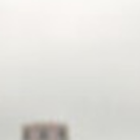
Qui sommes-nous ?
EF recrute
Rejoignez nos équipes