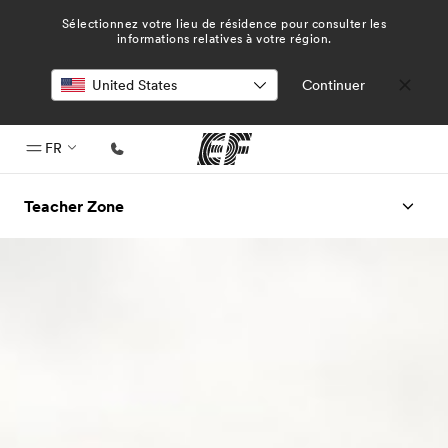
Sélectionnez votre lieu de résidence pour consulter les
informations relatives à votre région.
Continuer
FR
Accueil
Teacher Zone
Bienvenue chez EF
Programmes
Nos offres
Bureaux
Trouver un bureau
A propos de nous