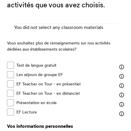
Qui sommes-nous ?
activités que vous avez choisis.
EF recrute
Rejoignez nos équipes
You did not select any classroom materials
Vous souhaitez plus de renseignements sur nos activités
dédiées aux établissements scolaires?
Test de langue gratuit
Les séjours de groupe EF
EF Teacher on Tour - en présentiel
EF Teacher on Tour - en distanciel
Présentation en école
EF Lecture
Vos informations personnelles