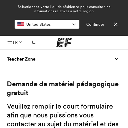
Sélectionnez votre lieu de résidence pour consulter les
informations relatives à votre région.
Continuer
FR
Accueil
Teacher Zone
Bienvenue chez EF
Programmes
Demande de matériel pédagogique
Nos offres
gratuit
Bureaux
Veuillez remplir le court formulaire
Trouver un bureau
afin que nous puissions vous
A propos de nous
contacter au sujet du matériel et des