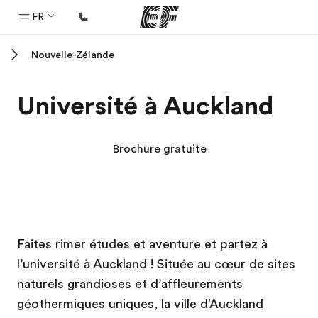
FR
Nouvelle-Zélande
Accueil
Bienvenue chez EF
Université à Auckland
Programmes
Nos offres
Brochure gratuite
Bureaux
Trouver un bureau
A propos de nous
Campus EF
Campus EF
Campus EF
Campus EF
Faites rimer études et aventure et partez à
Qui sommes-nous ?
l’université à Auckland ! Située au cœur de sites
EF recrute
naturels grandioses et d’affleurements
Rejoignez nos équipes
géothermiques uniques, la ville d'Auckland