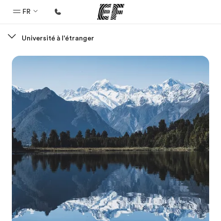
FR
Université à l'étranger
Accueil
Bienvenue chez EF
Programmes
Nos offres
Bureaux
Trouver un bureau
A propos de nous
Qui sommes-nous ?
EF recrute
Rejoignez nos équipes