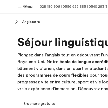
FR
Menu
028 180 906 | 0556 625 885 | 0540 293 
Angleterre
Accueil
Progra
Séjour linguisti
Bienvenue chez EF
Nos off
Plongez dans l’anglais tout en découvrant l’u
Royaume-Uni. Notre
école de langue accrédi
bâtiment victorien, dans un quartier étudiant
des
programmes de cours flexibles
pour
tou
progressez vite entre culture, sport et vie lo
vraie expérience d’immersion. Découvrez no
Brochure gratuite