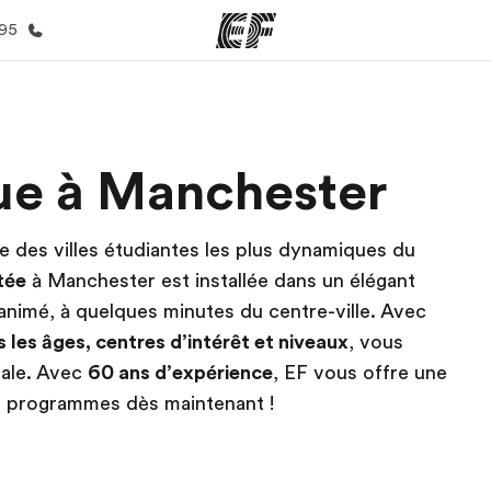
395
mmes
Bureaux
A prop
que à Manchester
res
Trouver un bureau
Qui so
ne des villes étudiantes les plus dynamiques du
tée
à Manchester est installée dans un élégant
 animé, à quelques minutes du centre-ville. Avec
s les âges, centres d’intérêt et niveaux
, vous
cale. Avec
60 ans d’expérience
, EF vous offre une
s programmes dès maintenant !