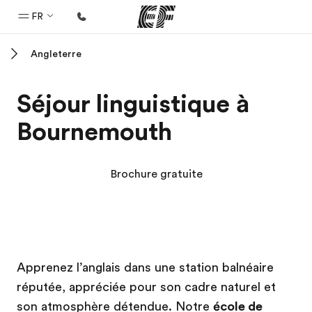
FR
Angleterre
Accueil
Bienvenue chez EF
Séjour linguistique à
Programmes
Bournemouth
Nos offres
Bureaux
Brochure gratuite
Trouver un bureau
A propos de nous
Qui sommes-nous ?
Campus EF
Campus EF
EF recrute
Apprenez l’anglais dans une station balnéaire
réputée, appréciée pour son cadre naturel et
Rejoignez nos équipes
son atmosphère détendue. Notre
école de