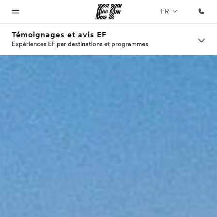
FR
Témoignages et avis EF
Expériences EF par destinations et programmes
Accueil
Programmes
Bureaux
A
EF
propos
recrute
Bienvenue
Nos offres
Trouver un
chez EF
bureau
de
Rejoignez
nos
nous
équipes
Qui
sommes-
nous ?