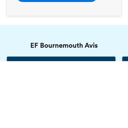
EF Bournemouth Avis
Lorena, EF Bournemouth
Brochure gratuite
France, 17 ans
EF a été une expérience incroyable qui m'a
beaucoup enrichi, tant en ce qui concerne
mon niveau d'anglais que ma capacité à parler
avec des étrangers. Cela m'a appris à être