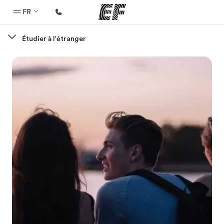
FR
Étudier à l'étranger
Accueil
Bienvenue chez EF
Programmes
Nos offres
Bureaux
Trouver un bureau
A propos de nous
Qui sommes-nous ?
EF recrute
Rejoignez nos équipes