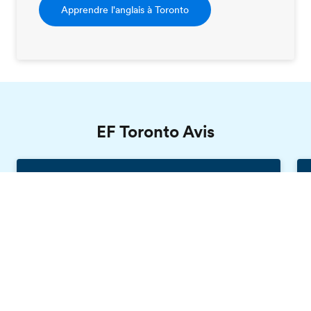
Apprendre l'anglais à Toronto
EF Toronto Avis
Erwan, EF Toronto
Brochure gratuite
France, 18 ans
J'ai réservé un voyage avec EF afin
d'améliorer mon anglais, de rencontrer de
nouvelles personnes et de visiter la belle ville