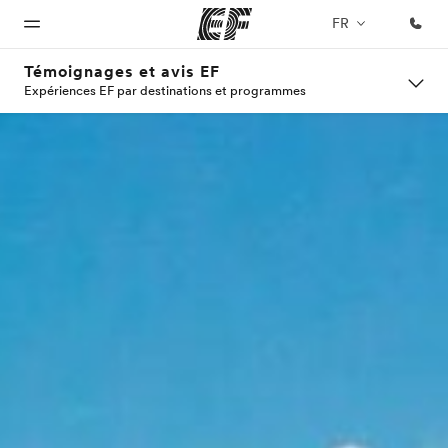
FR
Témoignages et avis EF
Expériences EF par destinations et programmes
Accueil
Programmes
Bureaux
A
EF
propos
recrute
Bienvenue
Nos offres
Trouver un
chez EF
bureau
de
Rejoignez
nos
nous
équipes
Qui
sommes-
nous ?